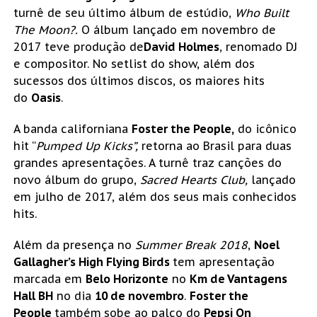
turnê de seu último álbum de estúdio,
Who Built
The Moon?.
O álbum lançado em novembro de
2017 teve produção de
David Holmes
, renomado DJ
e compositor. No setlist do show, além dos
sucessos dos últimos discos, os maiores hits
do
Oasis
.
A banda californiana
Foster the People,
do icônico
hit “
Pumped Up Kicks”,
retorna ao Brasil para duas
grandes apresentações. A turnê traz canções do
novo álbum do grupo,
Sacred Hearts Club,
lançado
em julho de 2017, além dos seus mais conhecidos
hits.
Além da presença no
Summer Break 2018
,
Noel
Gallagher’s High Flying Birds
tem apresentação
marcada em
Belo Horizonte
no
Km de Vantagens
Hall BH
no dia
10 de novembro
.
Foster the
People
também
sobe ao palco do
Pepsi On