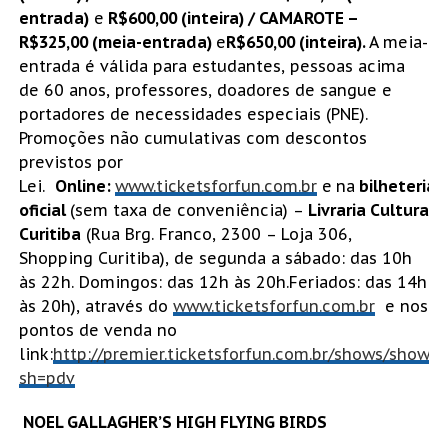
entrada)
e
R$600,00 (inteira) / CAMAROTE –
R$325,00 (meia-entrada)
e
R$650,00 (inteira).
A meia-
entrada é válida para estudantes, pessoas acima
de 60 anos, professores, doadores de sangue e
portadores de necessidades especiais (PNE).
Promoções não cumulativas com descontos
previstos por
Lei.
Online:
www.ticketsforfun.com.br
e
na
bilheteria
oficial
(sem taxa de conveniência) –
Livraria Cultura
Curitiba
(Rua Brg. Franco, 2300 – Loja 306,
Shopping Curitiba), de segunda a sábado: das 10h
às 22h. Domingos: das 12h às 20h.Feriados: das 14h
às 20h), através do
www.ticketsforfun.com.br
e nos
pontos de venda no
link:
http://premier.ticketsforfun.com.br/shows/show.a
sh=pdv
NOEL GALLAGHER’S HIGH FLYING BIRDS