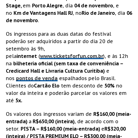
Stage,
em
Porto Alegre
, dia
04 de novembro
, e
no
Km de Vantagens Hall RJ
, no
Rio de Janeiro
, dia
06
de novembro
.
Os ingressos para as duas datas do festival
poderão ser adquiridos a partir do dia 20 de
setembro às 9h,
pela
internet
(
www.ticketsforfun.com.br
), e às 12h
na
bilheteria oficial (sem taxa de conveniência –
Credicard Hall e Livraria Cultura Curitiba)
e
nos
pontos de venda
espalhados pelo Brasil.
Clientes do
Cartão Elo
tem desconto de
50%
no
valor da inteira e poderão parcelar os valores em
até
5x.
Os valores dos ingressos variam de
R$160,00 (meia-
entrada)
a
R$650,00 (inteira)
, de acordo com o
setor.
PISTA – R$160,00 (meia-entrada)
e
R$320,00
(inteira) / PISTA PREMIUM ELO – R$300,00 (meia-