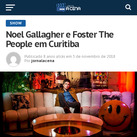
SHOW
Noel Gallagher e Foster The
People em Curitiba
Publicado
8 anos atrás
em
5 de novembro de 2018
Por
jornalacena