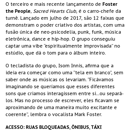
O terceiro e mais recente lançamento de
Foster
the People
,
Sacred Hearts Club,
é o carro-chefe da
turnê. Lançado em julho de 2017, são 12 faixas que
demonstram o poder criativo dos artistas, com uma
fusão única de neo-psicodelia, punk, funk, música
eletrônica, dance e hip-hop. O grupo conseguiu
captar uma vibe “espiritualmente improvisada” no
estúdio, que dá o tom para o álbum inteiro.
O tecladista do grupo, Isom Innis, afirma que a
ideia era começar como uma “tela em branco”, sem
saber onde as músicas os levariam. “Ficávamos
imaginando se queríamos que esses diferentes
sons que criamos interagissem entre si…ou separá-
los. Mas no processo de escrever, eles ficavam se
aproximando de uma maneira muito excitante e
coerente”, lembra o vocalista Mark Foster.
ACESSO: RUAS BLOQUEADAS, ÔNIBUS, TÁXI