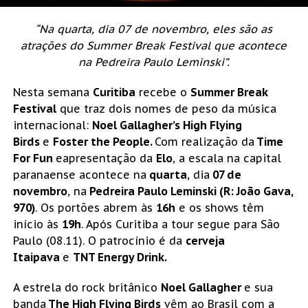
“Na quarta, dia 07 de novembro, eles são as
atrações do Summer Break Festival que acontece
na Pedreira Paulo Leminski”.
Nesta semana
Curitiba
recebe o
Summer Break
Festival
que traz dois nomes de peso da música
internacional:
Noel Gallagher’s High Flying
Birds
e
Foster the People.
Com realização da
Time
For Fun
eapresentação da
Elo
, a escala na capital
paranaense acontece na
quarta
, dia
07 de
novembro
, na
Pedreira Paulo Leminski (R: João Gava,
970)
. Os portões abrem às
16h
e os shows têm
início às
19h
. Após Curitiba a tour segue para São
Paulo (08.11). O patrocínio é da
cerveja
Itaipava
e
TNT Energy Drink.
A estrela do rock britânico
Noel Gallagher
e sua
banda
The High Flying Birds
vêm ao Brasil com a