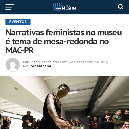
EVENTOS
Narrativas feministas no museu
é tema de mesa-redonda no
MAC-PR
Publicado
7 anos atrás
em
9 de setembro de 2019
Por
jornalacena