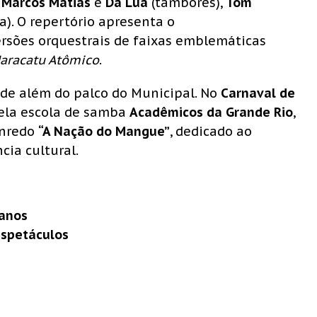
,
Marcos Matias
e
Da Lua
(tambores),
Tom
a). O repertório apresenta o
ersões orquestrais de faixas emblemáticas
aracatu Atômico
.
nde além do palco do Municipal. No
Carnaval de
la escola de samba
Acadêmicos da Grande Rio
,
enredo
“A Nação do Mangue”
, dedicado ao
ia cultural.
 anos
Espetáculos