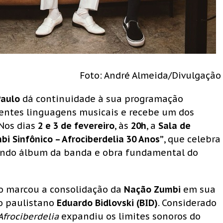
Foto: André Almeida/Divulgação
Paulo
dá continuidade à sua programação
rentes linguagens musicais e recebe um dos
Nos dias
2 e 3 de fevereiro
, às
20h
, a
Sala de
i Sinfônico – Afrociberdelia 30 Anos”
, que celebra
undo álbum da banda e obra fundamental do
o marcou a consolidação da
Nação Zumbi
em sua
o paulistano
Eduardo Bidlovski (BID)
. Considerado
Afrociberdelia
expandiu os limites sonoros do