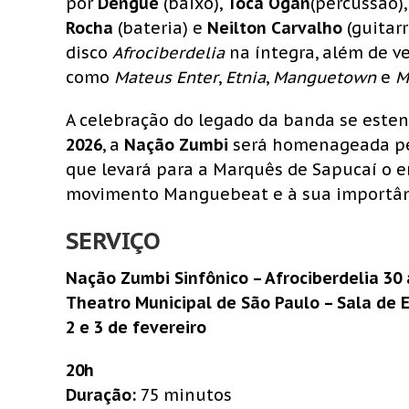
por
Dengue
(baixo),
Toca Ogan
(percussão)
Rocha
(bateria) e
Neilton Carvalho
(guitarr
disco
Afrociberdelia
na íntegra, além de v
como
Mateus Enter
,
Etnia
,
Manguetown
e
M
A celebração do legado da banda se este
2026
, a
Nação Zumbi
será homenageada pe
que levará para a Marquês de Sapucaí o 
movimento Manguebeat e à sua importânc
SERVIÇO
Nação Zumbi Sinfônico – Afrociberdelia 30
Theatro Municipal de São Paulo – Sala de 
2 e 3 de fevereiro
20h
Duração:
75 minutos