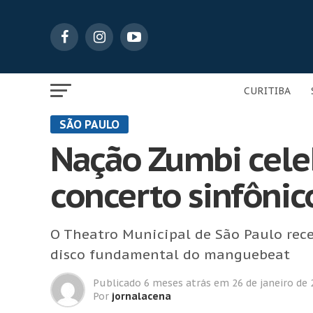
CURITIBA
SÃO PAULO
Nação Zumbi cele
concerto sinfônic
O Theatro Municipal de São Paulo rece
disco fundamental do manguebeat
Publicado
6 meses atrás
em
26 de janeiro de
Por
jornalacena