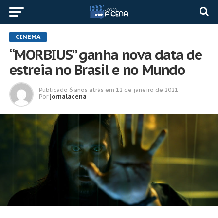
CINEMA
“MORBIUS” ganha nova data de
estreia no Brasil e no Mundo
Publicado
6 anos atrás
em
12 de janeiro de 2021
Por
jornalacena