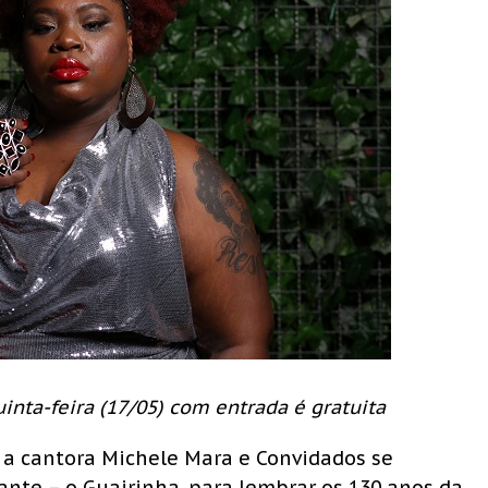
nta-feira (17/05) com entrada é gratuita
, a cantora Michele Mara e Convidados se
ante – o Guairinha, para lembrar os 130 anos da