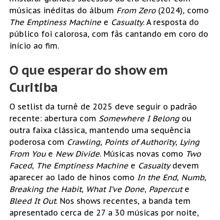
músicas inéditas do álbum
From Zero
(2024), como
The Emptiness Machine
e
Casualty
. A resposta do
público foi calorosa, com fãs cantando em coro do
início ao fim.
O que esperar do show em
Curitiba
O setlist da turnê de 2025 deve seguir o padrão
recente: abertura com
Somewhere I Belong
ou
outra faixa clássica, mantendo uma sequência
poderosa com
Crawling
,
Points of Authority
,
Lying
From You
e
New Divide
. Músicas novas como
Two
Faced
,
The Emptiness Machine
e
Casualty
devem
aparecer ao lado de hinos como
In the End
,
Numb
,
Breaking the Habit
,
What I’ve Done
,
Papercut
e
Bleed It Out
. Nos shows recentes, a banda tem
apresentado cerca de 27 a 30 músicas por noite,