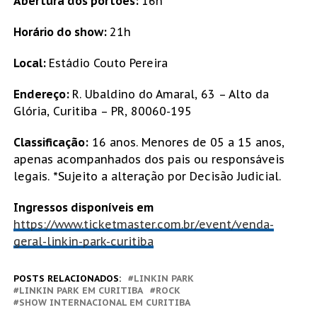
Abertura dos portões:
16h
Horário do show:
21h
Local:
Estádio Couto Pereira
Endereço:
R. Ubaldino do Amaral, 63 – Alto da
Glória, Curitiba – PR, 80060-195
Classificação:
16 anos. Menores de 05 a 15 anos,
apenas acompanhados dos pais ou responsáveis
legais. *Sujeito a alteração por Decisão Judicial.
Ingressos disponíveis em
https://www.ticketmaster.com.br/event/venda-
geral-linkin-park-curitiba
POSTS RELACIONADOS:
LINKIN PARK
LINKIN PARK EM CURITIBA
ROCK
SHOW INTERNACIONAL EM CURITIBA