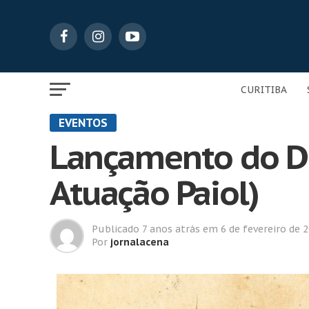
CURITIBA
EVENTOS
Lançamento do D
Atuação Paiol)
Publicado
7 anos atrás
em
6 de fevereiro de 
Por
jornalacena