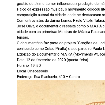
gestão de Jaime Lerner influenciou a produção de músi
Palco da expressão musical, o movimento colocou lite
composição autoral da cidade, onde se destacaram 
Com entrevistas de Jaime Lerner, Paulo Vítola, Tatará,
José Oliva, o documentário ressalta como o M.A.P.A c
cidade com as primeiras Mostras de Música Paranaen
tensão.
O documentário faz parte do projeto “Canções de Lo
conhecido como Celso Piratta) e seu parceiro Paulo Le
Exibição do Documentário M.A.P.A (Movimento Atuaçã
Data: 12 de fevereiro de 2020 (quarta-feira)
Horário: 19h30
Local: Cinepasseio
Endereço: Rua Riachuelo, 410 – Centro