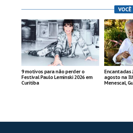
VOCÊ
9 motivos para não perder o
Encantadas 
Festival Paulo Leminski 2026 em
agosto na Il
Curitiba
Menescal, Gu
mais de 80 
gratuitas