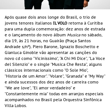
Após quase dois anos longe do Brasil, o trio de
jovens tenores italianos
IL VOLO
retorna à Curitiba
para uma dupla comemoração: dez anos de estrada
e o lançamento do novo álbum
Musica
no sábado,
dia 19, às 21 horas, no Guairão (Praça Santos
Andrade s/nº)
.
Piero Barone, Ignazio Boschetto e
Gianluca Ginoble vão apresentar as canções do
novo cd como “Vicinissimo”, “A Chi Mi Dice”, “La Voce
del Silenzio” e o single “Musica Che Resta”, alguns
clássicos internacionais como “O Sole Mio”,
“Historia de um Amor”. “Volare”, “Granada” e “My Way”
e ainda sucessos dos dez anos de carreira como
“We are love”, “El amor verdadeiro” e
“Constantemente mia” todas em arranjos especiais
acompanhados no Brasil pela Orquestra Sinfônica
Villa Lobos.