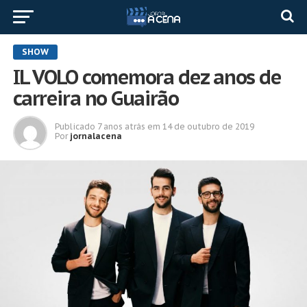
SHOW
IL VOLO comemora dez anos de
carreira no Guairão
Publicado
7 anos atrás
em
14 de outubro de 2019
Por
jornalacena