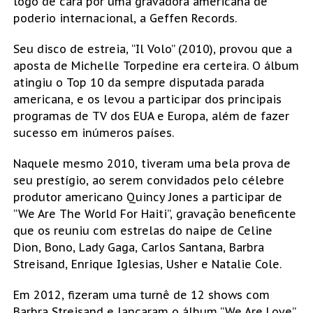
logo de cara por uma gravadora americana de
poderio internacional, a Geffen Records.
Seu disco de estreia, “Il Volo” (2010), provou que a
aposta de Michelle Torpedine era certeira. O álbum
atingiu o Top 10 da sempre disputada parada
americana, e os levou a participar dos principais
programas de TV dos EUA e Europa, além de fazer
sucesso em inúmeros países.
Naquele mesmo 2010, tiveram uma bela prova de
seu prestígio, ao serem convidados pelo célebre
produtor americano Quincy Jones a participar de
“We Are The World For Haiti”, gravação beneficente
que os reuniu com estrelas do naipe de Celine
Dion, Bono, Lady Gaga, Carlos Santana, Barbra
Streisand, Enrique Iglesias, Usher e Natalie Cole.
Em 2012, fizeram uma turnê de 12 shows com
Barbra Streisand e lançaram o álbum “We Are Love”,