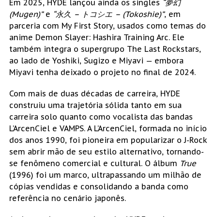
Em 2025, HYDE lançou ainda os singles
“夢幻
(Mugen)”
e
“永久 – トコシエ – (Tokoshie)”
, em
parceria com My First Story, usados como temas do
anime Demon Slayer: Hashira Training Arc. Ele
também integra o supergrupo The Last Rockstars,
ao lado de Yoshiki, Sugizo e Miyavi — embora
Miyavi tenha deixado o projeto no final de 2024.
Com mais de duas décadas de carreira, HYDE
construiu uma trajetória sólida tanto em sua
carreira solo quanto como vocalista das bandas
L’ArcenCiel e VAMPS. A L’ArcenCiel, formada no início
dos anos 1990, foi pioneira em popularizar o J-Rock
sem abrir mão de seu estilo alternativo, tornando-
se fenômeno comercial e cultural. O álbum
True
(1996) foi um marco, ultrapassando um milhão de
cópias vendidas e consolidando a banda como
referência no cenário japonês.