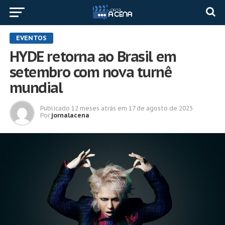
EVENTOS
HYDE retorna ao Brasil em
setembro com nova turnê
mundial
Publicado
12 meses atrás
em
17 de agosto de 2025
Por
jornalacena