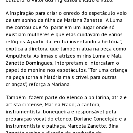
outubro. O valor dos ingressos é R$10 e R$20.
A inspiração para criar o enredo do espetáculo veio
de um sonho da filha de Mariana Zanette. “A Luma
me contou que foi parar em um lugar onde só
existiam mulheres e que elas cuidavam de vários
relógios. A partir daí eu fui inventando a história”,
explica a diretora, que também atua na peça como
Ampulheta. As irmãs e atrizes mirins Luma e Malu
Zanette Domingues, interpretam e intercalam o
papel de menine nos espetáculos. “Ter uma criança
na peça torna a história mais crível para outras
crianças”, reforça a Mariana.
Também fazem parte do elenco a bailarina, atriz e
artista circense, Marina Prado; a cantora,
instrumentista, bonequeira e responsável pela
preparação vocal do elenco, Doriane Conceição e a
instrumentista e palhaça, Marcela Zanette. Bina