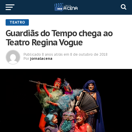
TEATRO
Guardiãs do Tempo chega ao
Teatro Regina Vogue
Publicado
8 anos atrás
em
8 de outubro de 2018
Por
jornalacena