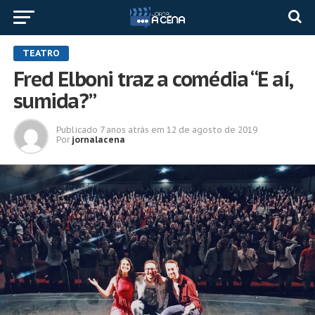
TEATRO
Fred Elboni traz a comédia “E aí,
sumida?”
Publicado
7 anos atrás
em
12 de agosto de 2019
Por
jornalacena