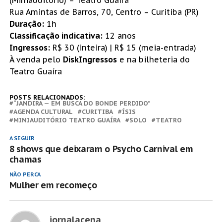
(Miniauditório) – Teatro Guaíra
Rua Amintas de Barros, 70, Centro – Curitiba (PR)
Duração:
1h
Classificação indicativa:
12 anos
Ingressos:
R$ 30 (inteira) | R$ 15 (meia-entrada)
À venda pelo
DiskIngressos
e na bilheteria do
Teatro Guaíra
POSTS RELACIONADOS:
“JANDIRA — EM BUSCA DO BONDE PERDIDO”
AGENDA CULTURAL
CURITIBA
ÍSIS
MINIAUDITÓRIO TEATRO GUAÍRA
SOLO
TEATRO
A SEGUIR
8 shows que deixaram o Psycho Carnival em
chamas
NÃO PERCA
Mulher em recomeço
jornalacena