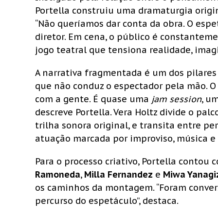
Portella construiu uma dramaturgia origina
“Não queríamos dar conta da obra. O espe
diretor. Em cena, o público é constantem
jogo teatral que tensiona realidade, ima
A narrativa fragmentada é um dos pilares
que não conduz o espectador pela mão. O 
com a gente. É quase uma
jam session
, u
descreve Portella. Vera Holtz divide o pa
trilha sonora original, e transita entre p
atuação marcada por improviso, música e 
Para o processo criativo, Portella contou
Ramoneda
,
Milla Fernandez
e
Miwa Yanag
os caminhos da montagem. “Foram convers
percurso do espetáculo”, destaca.