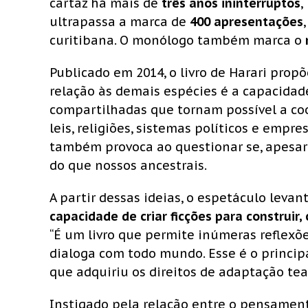
cartaz há mais de
três anos ininterruptos
,
ultrapassa a marca de
400 apresentações
curitibana. O monólogo também marca o
Publicado em 2014, o livro de Harari pro
relação às demais espécies é a capacida
compartilhadas que tornam possível a co
leis, religiões, sistemas políticos e empr
também provoca ao questionar se, apesar 
do que nossos ancestrais.
A partir dessas ideias, o espetáculo levan
capacidade de criar ficções para construir
“É um livro que permite inúmeras reflex
dialoga com todo mundo. Esse é o principal
que adquiriu os direitos de adaptação tea
Instigado pela relação entre o pensamento