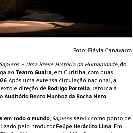
Foto: Flávia Canavarro
Sapiens – Uma Breve História da Humanidade
, do
ega ao
Teatro Guaíra
, em Curitiba, com duas
026
. Após uma extensa circulação nacional, a
texto e direção de
Rodrigo Portella
, retorna à
no
Auditório Bento Munhoz da Rocha Neto
as em todo o mundo
,
Sapiens
serviu como ponto de
alizado pelo produtor
Felipe Heráclito Lima
. Em