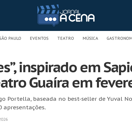
SÃO PAULO
EVENTOS
TEATRO
MÚSICA
GASTRONOM
es”, inspirado em Sap
eatro Guaíra em fever
o Portella, baseada no best-seller de Yuval No
00 apresentações.
2026