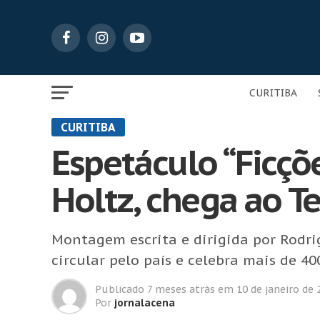
CURITIBA
CURITIBA
Espetáculo “Ficçõ
Holtz, chega ao T
Montagem escrita e dirigida por Rodrig
circular pelo país e celebra mais de 4
Publicado
7 meses atrás
em
10 de janeiro de 
Por
jornalacena