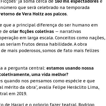
 “Ficções” já soma cerca de
160 mil espectadores
e
, número que será celebrado na temporada
retorno de Vera Holtz aos palcos
.
põe que a principal diferença do ser humano em
de de
criar ficções coletivas
— narrativas
operação em larga escala. Conceitos como nações,
esas seriam frutos dessa habilidade. A obra
de mais poderosos, somos de fato mais felizes
ta a pergunta central:
estamos usando nossa
, coletivamente, uma vida melhor?
ões quando nos pensamos como espécie e que
 mérito da obra”, avalia Felipe Heráclito Lima,
tral em 2019.
 de Harari e o próprio fazer teatral, Rodrigo