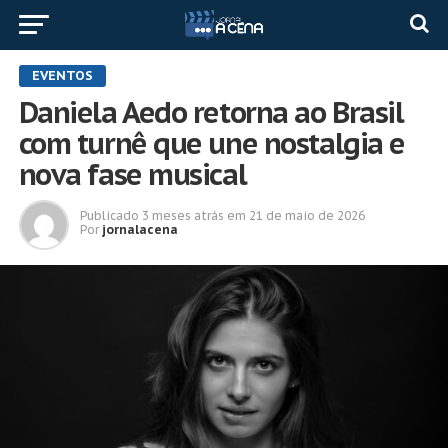
EVENTOS
Daniela Aedo retorna ao Brasil
com turnê que une nostalgia e
nova fase musical
Publicado
3 meses atrás
em
21 de maio de 2026
Por
jornalacena