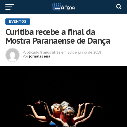
EVENTOS
Curitiba recebe a final da
Mostra Paranaense de Dança
Publicado
8 anos atrás
em
20 de junho de 2018
Por
jornalacena