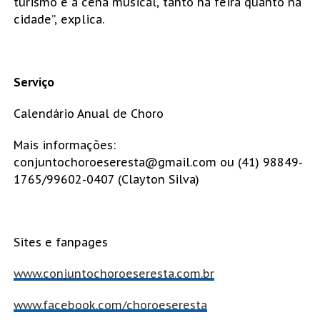
turismo e a cena musical, tanto na feira quanto na
cidade”, explica.
Serviço
Calendário Anual de Choro
Mais informações:
conjuntochoroeseresta@gmail.co
m ou (41) 98849-
1765/99602-0407 (Clayton Silva)
Sites e fanpages
www.conjuntochoroeseresta.com.
br
www.facebook.com/choroeseresta