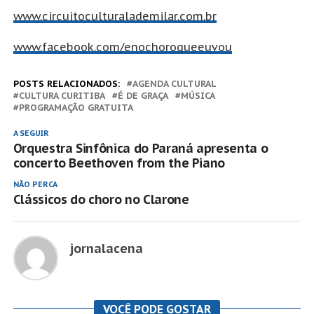
www.circuitoculturalademilar.c
om.br
www.facebook.com/enochoroqueeu
vou
POSTS RELACIONADOS:
AGENDA CULTURAL
CULTURA CURITIBA
É DE GRAÇA
MÚSICA
PROGRAMAÇÃO GRATUITA
A SEGUIR
Orquestra Sinfônica do Paraná apresenta o
concerto Beethoven from the Piano
NÃO PERCA
Clássicos do choro no Clarone
jornalacena
VOCÊ PODE GOSTAR