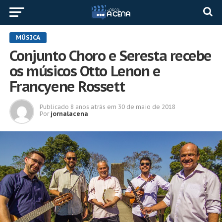
MÚSICA
Conjunto Choro e Seresta recebe
os músicos Otto Lenon e
Francyene Rossett
Publicado
8 anos atrás
em
30 de maio de 2018
Por
jornalacena