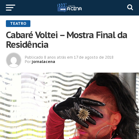
TEATRO
Cabaré Voltei – Mostra Final da
Residência
Publicado
8 anos atrás
em
17 de agosto de 2018
Por
jornalacena