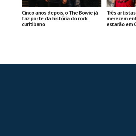
Cinco anos depois, o The Bowie já
Três artista
faz parte da história do rock
merecem entr
curitibano
estarão em C