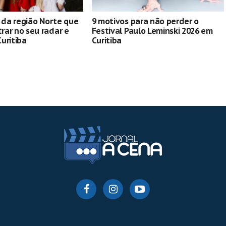
s da região Norte que
9 motivos para não perder o
ar no seu radar e
Festival Paulo Leminski 2026 em
uritiba
Curitiba