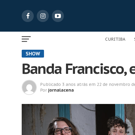
CURITIBA
SHOW
Banda Francisco, 
Publicado
3 anos atrás
em
22 de novembro d
Por
jornalacena