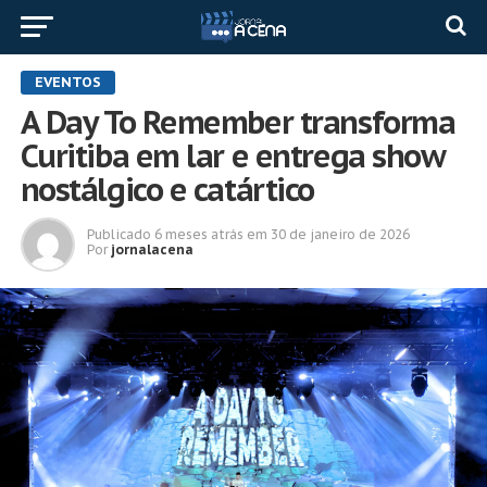
EVENTOS
A Day To Remember transforma
Curitiba em lar e entrega show
nostálgico e catártico
Publicado
6 meses atrás
em
30 de janeiro de 2026
Por
jornalacena