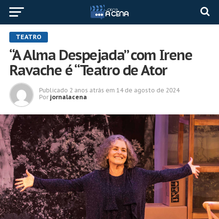
TEATRO
“A Alma Despejada” com Irene
Ravache é “Teatro de Ator
Publicado
2 anos atrás
em
14 de agosto de 2024
Por
jornalacena