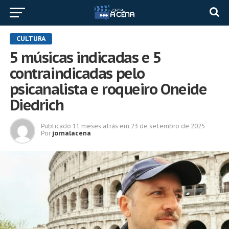
CULTURA
5 músicas indicadas e 5
contraindicadas pelo
psicanalista e roqueiro Oneide
Diedrich
Publicado
11 meses atrás
em
23 de setembro de 2025
Por
jornalacena