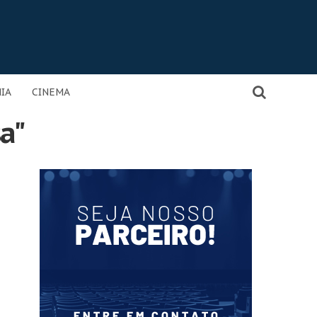
IA
CINEMA
a"