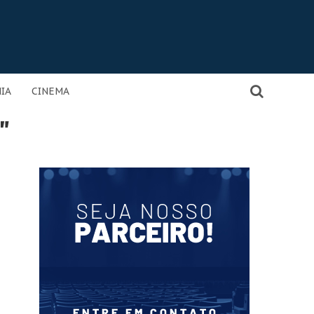
IA
CINEMA
"