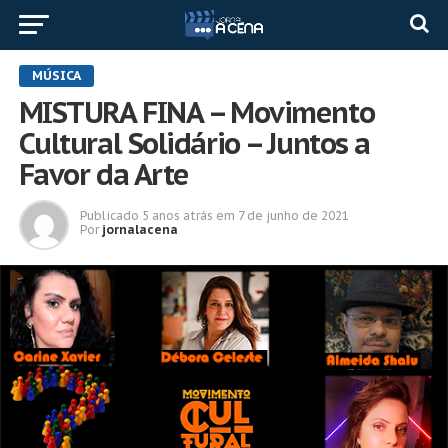
MÚSICA
MISTURA FINA – Movimento
Cultural Solidário – Juntos a
Favor da Arte
Publicado
5 anos atrás
em
7 de junho de 2021
Por
jornalacena