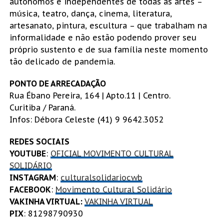
autônomos e independentes de todas as artes –
música, teatro, dança, cinema, literatura,
artesanato, pintura, escultura – que trabalham na
informalidade e não estão podendo prover seu
próprio sustento e de sua família neste momento
tão delicado de pandemia.
PONTO DE ARRECADAÇÃO
Rua Ébano Pereira, 164 | Apto.11 | Centro.
Curitiba / Paraná.
Infos: Débora Celeste (41) 9 9642.3052
REDES SOCIAIS
YOUTUBE
:
OFICIAL MOVIMENTO CULTURAL
SOLIDÁRIO
INSTAGRAM
:
culturalsolidariocwb
FACEBOOK
:
Movimento Cultural Solidário
VAKINHA VIRTUAL:
VAKINHA VIRTUAL
PIX
: 81298790930