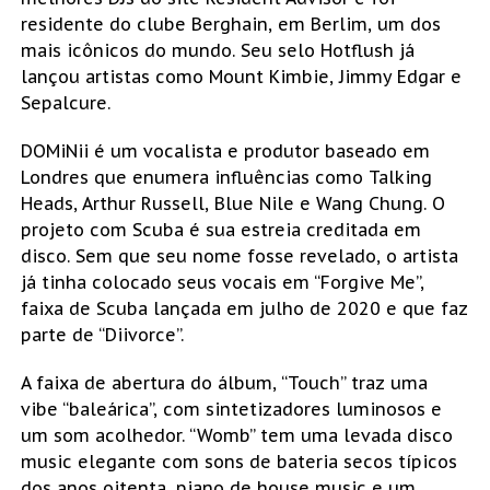
residente do clube Berghain, em Berlim, um dos
mais icônicos do mundo. Seu selo Hotflush já
lançou artistas como Mount Kimbie, Jimmy Edgar e
Sepalcure.
DOMiNii é um vocalista e produtor baseado em
Londres que enumera influências como Talking
Heads, Arthur Russell, Blue Nile e Wang Chung. O
projeto com Scuba é sua estreia creditada em
disco. Sem que seu nome fosse revelado, o artista
já tinha colocado seus vocais em “Forgive Me”,
faixa de Scuba lançada em julho de 2020 e que faz
parte de “Diivorce”.
A faixa de abertura do álbum, “Touch” traz uma
vibe “baleárica”, com sintetizadores luminosos e
um som acolhedor. “Womb” tem uma levada disco
music elegante com sons de bateria secos típicos
dos anos oitenta, piano de house music e um