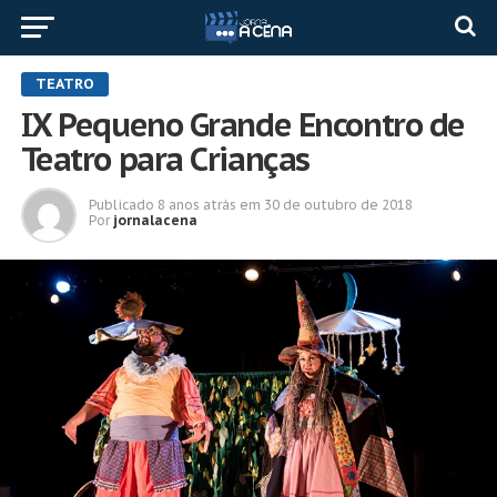
TEATRO
IX Pequeno Grande Encontro de
Teatro para Crianças
Publicado
8 anos atrás
em
30 de outubro de 2018
Por
jornalacena