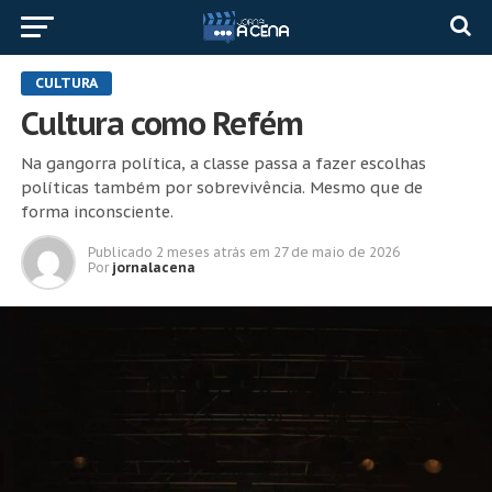
CULTURA
Cultura como Refém
Na gangorra política, a classe passa a fazer escolhas
políticas também por sobrevivência. Mesmo que de
forma inconsciente.
Publicado
2 meses atrás
em
27 de maio de 2026
Por
jornalacena