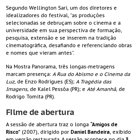
Segundo Wellington Sari, um dos diretores e
idealizadores do festival, “as produções
selecionadas se debruçam sobre o cinema e a
universidade em sua perspectiva de formação,
pesquisa, extensão e se inserem na tradição
cinematográfica, desafiando e referenciando obras
e nomes que vieram antes”.
Na Mostra Panorama, três longas-metragens
marcam presença:
A Rua do Abismo e o Cinema da
Luz
, de Enzo Rodrigues (ES);
A Tragédia das
Imagens
, de Kalel Pessôa (PR); e
Até Amanhã
, de
Rodrigo Tomita (PR).
Filme de abertura
A sessão de abertura traz o longa
“Amigos de
Risco”
(2007), dirigido por
Daniel Bandeira
, exibido
em versão restaurada. A sessão acontece no dia
3