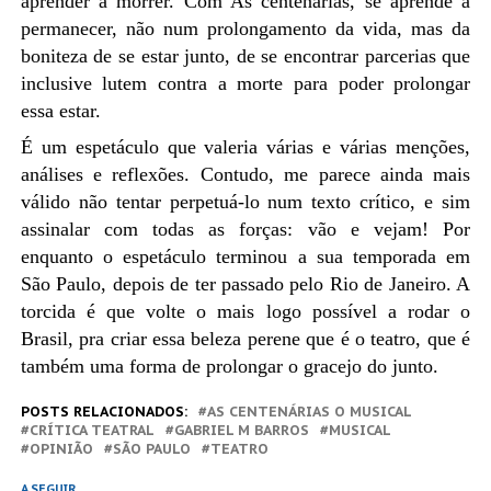
aprender a morrer. Com As centenárias,
se aprende a
permanecer, não num prolongamento da vida, mas da
boniteza de se estar junto, de se encontrar parcerias que
inclusive lutem contra a morte para poder prolongar
essa estar.
É um espetáculo que valeria várias e várias menções,
análises e reflexões. Contudo, me parece ainda mais
válido não tentar perpetuá-lo num texto crítico, e sim
assinalar com todas as forças: vão e vejam! Por
enquanto o espetáculo terminou a sua temporada em
São Paulo, depois de ter passado pelo Rio de Janeiro. A
torcida é que volte o mais logo possível a rodar o
Brasil, pra criar essa beleza perene que é o teatro, que é
também uma forma de prolongar o gracejo do junto.
POSTS RELACIONADOS:
AS CENTENÁRIAS O MUSICAL
CRÍTICA TEATRAL
GABRIEL M BARROS
MUSICAL
OPINIÃO
SÃO PAULO
TEATRO
A SEGUIR