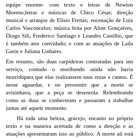
equipe enorme:
com texto e letras de Newton
Moreno
;
letras e músicas de Chico César
;
direção
musical e arranjos de Elísio Freitas
;
encenação de Luiz
Carlos Vasconcelos
;
música feita por Aline Gonçalves,
Diogo Sili, Frederico Santiago e Leandro Castilho, que
é também ator convidado; e com as atuações de Laila
Garin e Juliana Linhares.
Em resumo, são d
uas carpideiras contratadas para um
serviço, contudo o moribundo ainda não havia
morrido
para que elas realizassem suas rezas e cantos
. É
nesse aguardar, e no pressentir que a morte se
avizinhava, que a peça se desenrola. Relembrando
como as duas se conheceram e passaram a trabalhar
juntas até aquele momento.
Há toda uma beleza, gracejo, encanto no próprio
texto e na maneira acertada de como a direção e as
atuações apresentaram isso ao público. A morte ali está