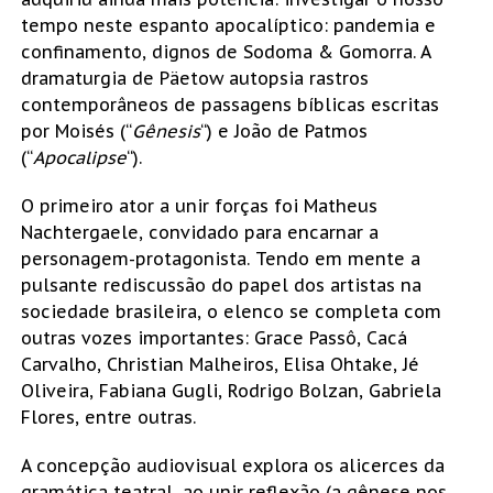
tempo neste espanto apocalíptico: pandemia e
confinamento, dignos de Sodoma & Gomorra. A
dramaturgia de Päetow autopsia rastros
contemporâneos de passagens bíblicas escritas
por Moisés (“
Gênesis
“) e João de Patmos
(“
Apocalipse
“).
O primeiro ator a unir forças foi Matheus
Nachtergaele, convidado para encarnar a
personagem-protagonista. Tendo em mente a
pulsante rediscussão do papel dos artistas na
sociedade brasileira, o elenco se completa com
outras vozes importantes: Grace Passô, Cacá
Carvalho, Christian Malheiros, Elisa Ohtake, Jé
Oliveira, Fabiana Gugli, Rodrigo Bolzan, Gabriela
Flores, entre outras.
A concepção audiovisual explora os alicerces da
gramática teatral, ao unir reflexão (a gênese nos