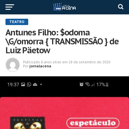
TEATRO
Antunes Filho: $odoma
\G/omorra { TRANSMISSÃO } de
Luiz Päetow
Publicado
6 anos atrás
em
18 de setembro de 2020
Por
jornalacena