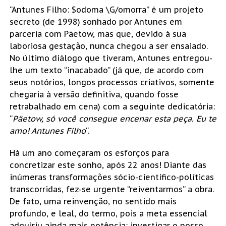
“Antunes Filho: $odoma \G/omorra” é um projeto
secreto (de 1998) sonhado por Antunes em
parceria com Päetow, mas que, devido à sua
laboriosa gestação, nunca chegou a ser ensaiado.
No último diálogo que tiveram, Antunes entregou-
lhe um texto “inacabado” (já que, de acordo com
seus notórios, longos processos criativos, somente
chegaria à versão definitiva, quando fosse
retrabalhado em cena) com a seguinte dedicatória:
“
Päetow, só você consegue encenar esta peça. Eu te
amo! Antunes Filho
“.
Há um ano começaram os esforços para
concretizar este sonho, após 22 anos! Diante das
inúmeras transformações sócio-científico-políticas
transcorridas, fez-se urgente “reiventarmos” a obra.
De fato, uma reinvenção, no sentido mais
profundo, e leal, do termo, pois a meta essencial
adquiriu ainda mais potência: investigar o nosso