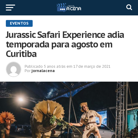
EVENTOS
Jurassic Safari Experience adia
temporada para agosto em
Curitiba
Publicado
5 anos atrás
em
17 de março de 2021
Por
jornalacena