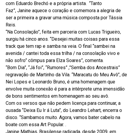
com Eduardo Brechó e a própria artista. “Tanto
Faz”, Janine aquece o coração e comemora a alegria de
ser a primeira a gravar uma música composta por Tássia
Reis.
“Na Consolação”, feita em parceria com Lucas Trigueiro,
surgiu há cinco anos. “Desejei muitas coisas para essa
track que tem rap e samba na veia. O final “sambei na
avenida / cantei toda essa trilha / na consolação vivo e
não sofro” cômpus para Elza Soares”, comenta.
“Bom Dia”, “Já foi”, “Rumores” ,”Semba dos Ancestrais”
regravação de Martinho da Vila. “Maracatu do Meu Avô”, de
Nei Lopes e Leonardo Bruno, é uma homenagem que
envolve muita conexão é para a intérprete uma imensidão
de bons sentimentos em homenagem ao seu avô.
Com os versos que não pedem licença para continuar, a
ousada “Deixa Eu Ir á Luta”, do Leandro Lehart, encerra o
disco. “Sambamos muito. Agora, vamos bater cabelo na
boate com essa Art Popular. .
Janine Mathias, Brasilense radicada, desde 2009, em