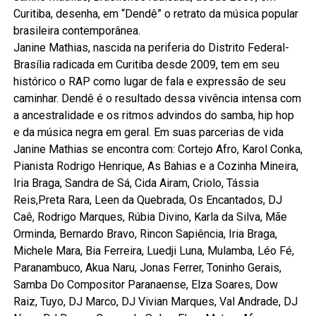
Curitiba, desenha, em “Dendê” o retrato da música popular
brasileira contemporânea.
Janine Mathias, nascida na periferia do Distrito Federal-
Brasília radicada em Curitiba desde 2009, tem em seu
histórico o RAP como lugar de fala e expressão de seu
caminhar. Dendê é o resultado dessa vivência intensa com
a ancestralidade e os ritmos advindos do samba, hip hop
e da música negra em geral. Em suas parcerias de vida
Janine Mathias se encontra com: Cortejo Afro, Karol Conka,
Pianista Rodrigo Henrique, As Bahias e a Cozinha Mineira,
Iria Braga, Sandra de Sá, Cida Airam, Criolo, Tássia
Reis,Preta Rara, Leen da Quebrada, Os Encantados, DJ
Caê, Rodrigo Marques, Rúbia Divino, Karla da Silva, Mãe
Orminda, Bernardo Bravo, Rincon Sapiência, Iria Braga,
Michele Mara, Bia Ferreira, Luedji Luna, Mulamba, Léo Fé,
Paranambuco, Akua Naru, Jonas Ferrer, Toninho Gerais,
Samba Do Compositor Paranaense, Elza Soares, Dow
Raiz, Tuyo, DJ Marco, DJ Vivian Marques, Val Andrade, DJ