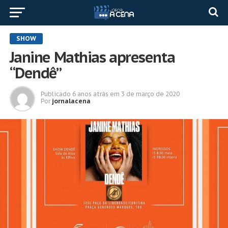
SHOW
Janine Mathias apresenta
“Dendê”
Publicado
6 anos atrás
em
3 de março de 2020
Por
jornalacena