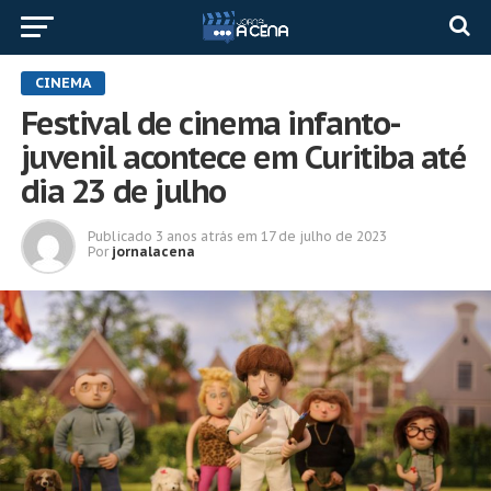
CINEMA
Festival de cinema infanto-
juvenil acontece em Curitiba até
dia 23 de julho
Publicado
3 anos atrás
em
17 de julho de 2023
Por
jornalacena