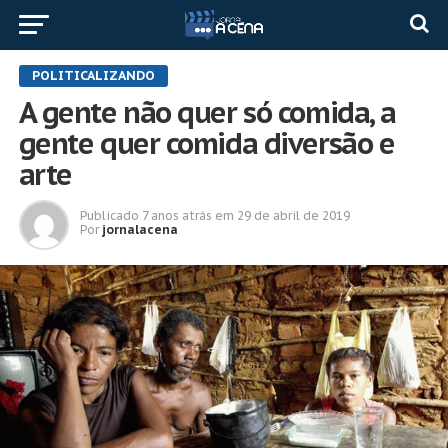
POLITICALIZANDO
A gente não quer só comida, a
gente quer comida diversão e
arte
Publicado
7 anos atrás
em
29 de abril de 2019
Por
jornalacena