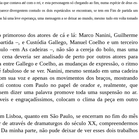
a que contava até com o rei, e esta personagem só chegando ao fim, numa espécie de
deus
ex-
parece
divergentem
contudo os dois espetáculos se encontram, se tem em Fim de partida um
iras há uma leve esperança, uma mensagem a se deixar ao mundo, mesmo tudo em volta tomado
 primoroso dos atores de cá e lá:
Marco
Nanini
, Guilherme
artida
–
, e Custódia
Gallego
,
Manuel Coelho
e um terceiro
aulo
–
em As cadeiras
–
, não são a cereja do bolo, mas uma
ena deveria ser analisado de perto por outros atores para
a entre
Gallego
e Coelho, as mudanças de expressão, o ritmo
é fabuloso de se ver.
Nanini
, mesmo sentado em uma cadeira
 com sua voz e apenas os movimentos dos braços, mostrando
ti contou com Paulo no papel de orador e, realmente, que
sem dizer uma palavra promove toda uma suspensão no ar.
veis e engraçadíssimos, colocam o clima da peça em outro
 em Lisboa, quanto em São Paulo, se encerram no fim do mês
r de através de dramaturgos do século XX, compreendermos
a minha parte, não pude deixar de ver esses dois trabalhos