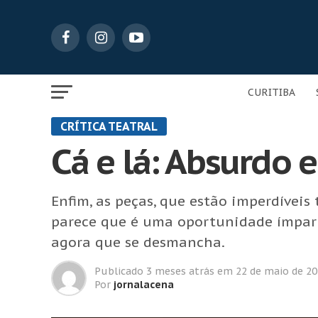
CURITIBA
CRÍTICA TEATRAL
Cá e lá: Absurdo 
Enfim, as peças, que estão imperdívei
parece que é uma oportunidade ímpar
agora que se desmancha.
Publicado
3 meses atrás
em
22 de maio de 2
Por
jornalacena