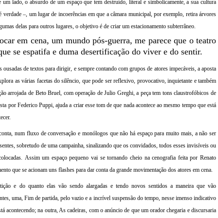
 um lado, o absurdo de um espaço que tem destruído, literal e simbolicamente, a sua cultura
é verdade
–
, um lugar de incoerências em que a câmara municipal, por exemplo, retira árvores
lgumas delas para outros lugares, o objetivo é de criar um estacionamento subterrâneo.
olocar em cena, um mundo pós-guerra, me parece que o teatro
e se espatifa e duma desertificação do viver e do sentir.
as ousadas de textos para dirigir, e sempre contando com grupos de atores impecáveis, a apos
ta
xplora as várias facetas do silêncio, que pode ser reflexivo, provocativo, inquietante e também
ão arrojada de Beto
Bruel
, com operação de Julio
Greghi
, a peça tem tons claustrofóbicos de
osta por Federico
Puppi
, ajuda a criar esse tom de que nada acontece ao mesmo tempo que está
ecer.
 conta, num fluxo de conversação e monólogos que não há espaço para muito mais, a não
ser
ntes, sobretudo de uma campainha, sinalizando que os convidados, todos esses invisíveis ou
olocadas.
Assim um espaço pequeno vai se tornando cheio na cenografia feita por Renato
mento que se acionam uns flashes para dar conta da grande movimentação
dos atores em cena.
etição e do quanto ela
s vão
sendo
alarga
das
e tendo novos
sentidos a maneira que
vão
tes, uma, Fim de partida, pelo vazio e a incrível suspensão do tempo, nesse imenso indicativo
stá acontecendo; na outra, As cadeiras, com o anúncio de que um orador chegaria e discursaria