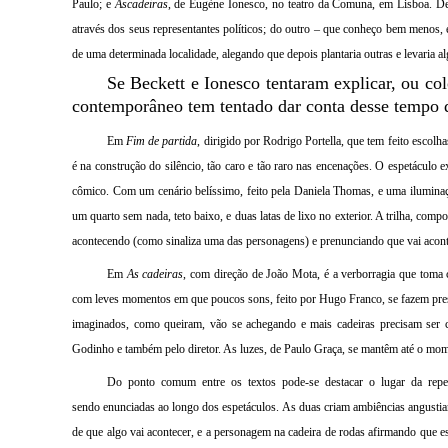
Paulo;
e
As
cadeiras
, de
Eugène
Ionesco, no teatro da Comuna, em Lisboa.
De
através dos seus representantes políticos; do outro – que conheço bem menos, 
de uma determinada localidade, alegando que depois plantaria outras e levaria a
Se
Beckett
e Ionesco tentaram explicar, ou c
contemporâneo tem tentado dar conta desse tempo qu
Em
Fim de partida
, dirigido por Rodrigo
Portella
, que tem feito escolh
é na construção do silêncio, tão caro e tão raro nas encenações. O espetáculo e
cômico. Com um cenário belíssimo, feito pela Daniela Thomas, e uma iluminaç
um quarto sem nada, teto baixo, e duas latas de lixo no exterior. A trilha, comp
acontecendo (como sinaliza uma das personagens) e prenunciando que vai acont
Em
As cadeiras
, com direção de João Mota, é a verborragia que toma
com leves momentos em que poucos sons, feito por Hugo Franco, se fazem prese
imaginados, como queiram, vão se achegando e mais cadeiras precisam ser c
Godinho e também pelo diretor. As luzes, de Paulo Graça, se mantêm até o mo
Do ponto comum entre os textos pode-se destacar o lugar d
a rep
sendo
enunciada
s ao
longo dos espetáculos. As duas criam ambiências angustian
de que algo vai acontecer, e a personagem na cadeira de rodas afirmando que e