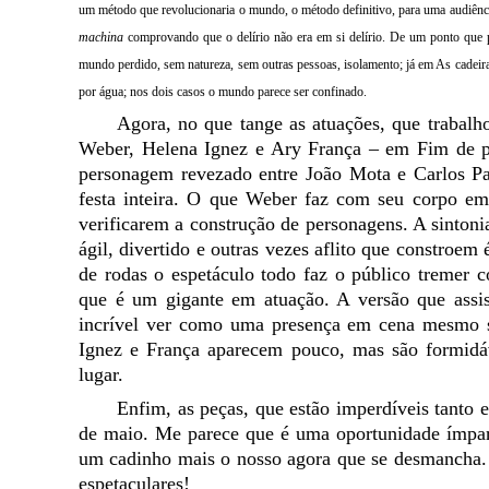
um método que revolucionaria o mundo, o método definitivo, para uma audiênci
machina
comprovando que o delírio não era em si delírio. De um ponto que 
mundo perdido, sem natureza, sem outras pessoas, isolamento; já em As cade
por água; nos dois casos o mundo parece ser confinado.
Agora, no que tange as atuações, que trabalho
Weber, Helena Ignez e Ary França
– em Fim de p
personagem revezado entre João Mota e Carlos P
festa inteira
. O que Weber faz com seu corpo em c
verificarem a construção de personagens. A sintoni
ágil, divertido e outras vezes aflito que constroem 
de rodas o espetáculo todo faz o público tremer
que é um gigante em atuação. A versão que assis
incrível ver como uma presença em cena mesmo 
Ignez e França aparecem pouco, mas são formidá
lugar.
Enfim, as peças, que estão imperdíveis tanto
de maio. Me parece que é uma oportunidade ímpa
um cadinho mais o nosso agora que se desmancha. D
espetaculares!