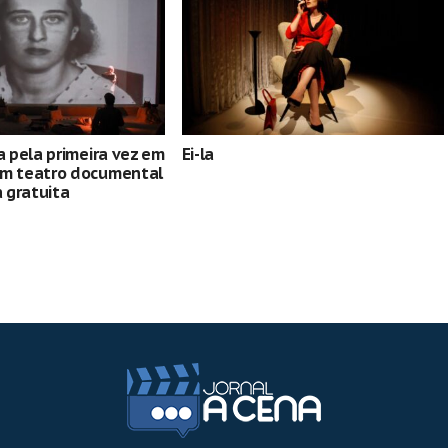
ia pela primeira vez em
Ei-la
om teatro documental
 gratuita