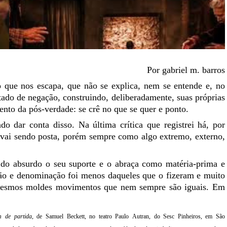
Por gabriel
m.
barros
 que nos escapa, que não se explica, nem se entende e, no
stado de negação, construindo, deliberadamente, suas próprias
nto da pós-verdade: se crê no que se quer e ponto.
do dar conta disso.
Na última crítica que
registrei há, por
 vai sendo posta, porém sempre como algo extremo, externo,
do absurdo o seu suporte e o abraça como matéria-prima e
ção e denominação foi menos daqueles que o fizeram e muito
mesmos moldes movimentos que nem sempre são iguais. Em
m de partida
, de Samuel
Beckett
, no teatro Paulo
Autran
, do
Sesc
Pinheiros, em São