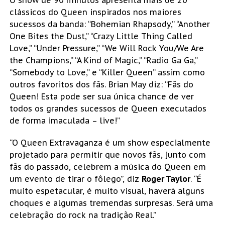
O show de 90 minutos apresenta mais de 20
clássicos do Queen inspirados nos maiores
sucessos da banda: “Bohemian Rhapsody,” “Another
One Bites the Dust,” “Crazy Little Thing Called
Love,” “Under Pressure,” “We Will Rock You/We Are
the Champions,” “A Kind of Magic,” “Radio Ga Ga,”
“Somebody to Love,” e “Killer Queen” assim como
outros favoritos dos fãs. Brian May diz: “Fãs do
Queen! Esta pode ser sua única chance de ver
todos os grandes sucessos de Queen executados
de forma imaculada – live!”
“O Queen Extravaganza é um show especialmente
projetado para permitir que novos fãs, junto com
fãs do passado, celebrem a música do Queen em
um evento de tirar o fôlego”, diz
Roger Taylor
. “É
muito espetacular, é muito visual, haverá alguns
choques e algumas tremendas surpresas. Será uma
celebração do rock na tradição Real.”