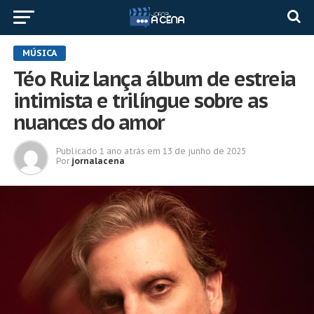
MÚSICA
Téo Ruiz lança álbum de estreia
intimista e trilíngue sobre as
nuances do amor
Publicado
1 ano atrás
em
13 de junho de 2025
Por
jornalacena